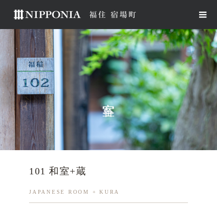
101 和室+蔵
JAPANESE ROOM + KURA